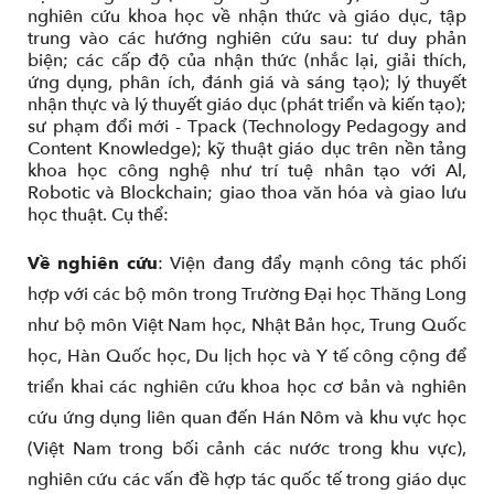
nghiên cứu khoa học về nhận thức và giáo dục, tập
trung vào các hướng nghiên cứu sau: tư duy phản
biện; các cấp độ của nhận thức (nhắc lại, giải thích,
ứng dụng, phân ích, đánh giá và sáng tạo); lý thuyết
nhận thực và lý thuyết giáo dục (phát triển và kiến tạo);
sư phạm đổi mới - Tpack (Technology Pedagogy and
Content Knowledge); kỹ thuật giáo dục trên nền tảng
khoa học công nghệ như trí tuệ nhân tạo với Al,
Robotic và Blockchain; giao thoa văn hóa và giao lưu
học thuật. Cụ thể:
Về nghiên cứu
: Viện đang đẩy mạnh công tác phối
hợp với các bộ môn trong Trường Đại học Thăng Long
như bộ môn Việt Nam học, Nhật Bản học, Trung Quốc
học, Hàn Quốc học, Du lịch học và Y tế công cộng để
triển khai các nghiên cứu khoa học cơ bản và nghiên
cứu ứng dụng liên quan đến Hán Nôm và khu vực học
(Việt Nam trong bối cảnh các nước trong khu vực),
nghiên cứu các vấn đề hợp tác quốc tế trong giáo dục