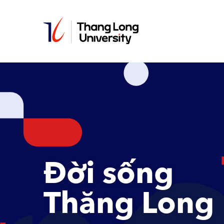
Nhảy
đến
nội
dung
Đời sống
Thăng Long