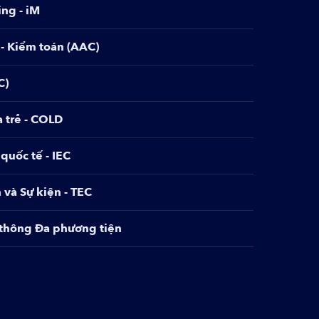
ng - iM
ng - iM
n- Kiểm toán (AAC)
n- Kiểm toán (AAC)
C)
C)
a trẻ - COLD
a trẻ - COLD
 quốc tế - IEC
 quốc tế - IEC
 và Sự kiện - TEC
 và Sự kiện - TEC
 thông Đa phương tiện
 thông Đa phương tiện