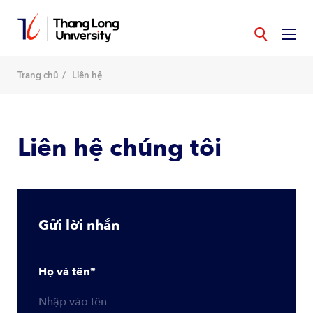
Nhảy
đến
nội
dung
Trang chủ
Liên hệ
Liên hệ chúng tôi
Gửi lời nhắn
Họ và tên*
Họ và tên