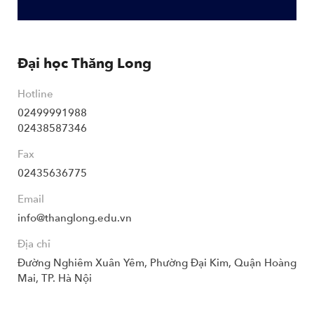
Đại học Thăng Long
Hotline
02499991988
02438587346
Fax
02435636775
Email
info@thanglong.edu.vn
Địa chỉ
Đường Nghiêm Xuân Yêm, Phường Đại Kim, Quận Hoàng
Mai, TP. Hà Nội