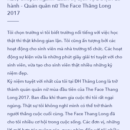
 - Quán quân nữ The Face Thăng Long
 - Quán quân nữ The Face Thăng Long
hành - Quán quân nữ The Face Thăng Long
2017
ọn trường vì tôi biết trường nổi tiếng với việc học
ọn trường vì tôi biết trường nổi tiếng với việc học
Tôi chọn trường vì tôi biết trường nổi tiếng với việc học
hi thật không gian lận. Tôi cũng ấn tượng bởi các
hi thật không gian lận. Tôi cũng ấn tượng bởi các
thật thi thật không gian lận. Tôi cũng ấn tượng bởi các
ộng cho sinh viên mà nhà trường tổ chức. Các hoạt
ộng cho sinh viên mà nhà trường tổ chức. Các hoạt
hoạt động cho sinh viên mà nhà trường tổ chức. Các hoạt
ự kiện vừa là những phút giây giải trí tuyệt vời cho
ự kiện vừa là những phút giây giải trí tuyệt vời cho
động sự kiện vừa là những phút giây giải trí tuyệt vời cho
iên, vừa tạo cho sinh viên thật nhiều những kỷ
iên, vừa tạo cho sinh viên thật nhiều những kỷ
sinh viên, vừa tạo cho sinh viên thật nhiều những kỷ
đẹp.
đẹp.
niệm đẹp.
m tuyệt vời nhất của tôi tại ĐH Thăng Long là trở
m tuyệt vời nhất của tôi tại ĐH Thăng Long là trở
Kỷ niệm tuyệt vời nhất của tôi tại ĐH Thăng Long là trở
 quán quân nữ mùa đầu tiên của The Face Thang
 quán quân nữ mùa đầu tiên của The Face Thang
thành quán quân nữ mùa đầu tiên của The Face Thang
017. Ban đầu khi tham gia cuộc thi tôi rất ngại
017. Ban đầu khi tham gia cuộc thi tôi rất ngại
Long 2017. Ban đầu khi tham gia cuộc thi tôi rất ngại
 Thật sự tôi không nghĩ mình có thể trở thành
 Thật sự tôi không nghĩ mình có thể trở thành
ngùng. Thật sự tôi không nghĩ mình có thể trở thành
thắng cuộc cuối cùng. The Face Thang Long đã
thắng cuộc cuối cùng. The Face Thang Long đã
người thắng cuộc cuối cùng. The Face Thang Long đã
i nhiều cơ hội trong cuộc sống. Các đơn vị, những
i nhiều cơ hội trong cuộc sống. Các đơn vị, những
cho tôi nhiều cơ hội trong cuộc sống. Các đơn vị, những
i hợp tác quảng cáo, quay phim đến với tôi nhiều
i hợp tác quảng cáo, quay phim đến với tôi nhiều
lời mời hợp tác quảng cáo, quay phim đến với tôi nhiều