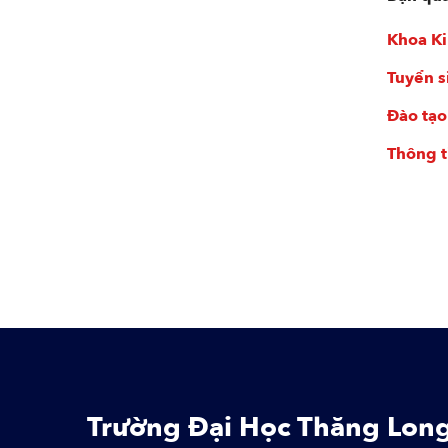
Khoa Ki
Tuyển s
Đào tạo
Thông ti
Trường Đại Học Thăng Lon