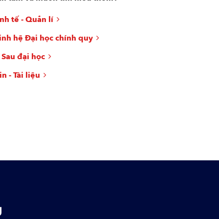
nh tế - Quản lí
inh hệ Đại học chính quy
 Sau đại học
n - Tài liệu
g