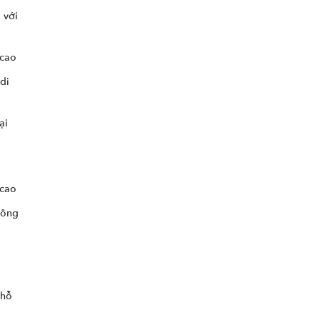
 với
 cao
di
ại
 cao
công
 hỗ