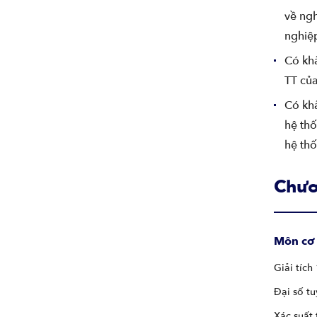
về ng
nghiệ
Có khả
TT của
Có khả
hệ thố
hệ thố
Chươ
Môn cơ
Giải tích 
Đại số tu
Xác suất