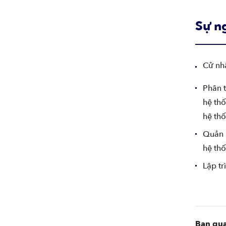
Sự n
Cử nhâ
Phân t
hệ th
hệ thố
Quản l
hệ thố
Lập tr
Bạn qua