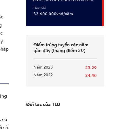
Học phí
33.600.000vnđ/năm
ác
g
ặc
lý
Điểm trúng tuyển các năm
 pháp
gần đây (thang điểm 30)
Năm 2023
23.29
Năm 2022
24.40
hững
Đối tác của TLU
, có
i cả