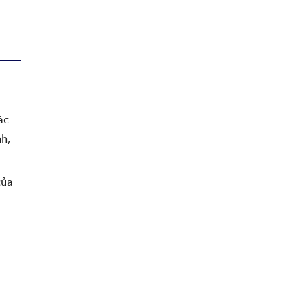
ác
h,
của