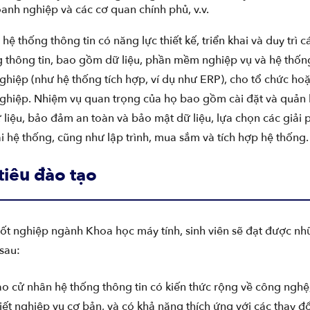
anh nghiệp và các cơ quan chính phủ, v.v.
hệ thống thông tin có năng lực thiết kế, triển khai và duy trì c
g thông tin, bao gồm dữ liệu, phần mềm nghiệp vụ và hệ thốn
hiệp (như hệ thống tích hợp, ví dụ như ERP), cho tổ chức ho
ghiệp. Nhiệm vụ quan trọng của họ bao gồm cài đặt và quản 
 liệu, bảo đảm an toàn và bảo mật dữ liệu, lựa chọn các giải
ai hệ thống, cũng như lập trình, mua sắm và tích hợp hệ thống.
tiêu đào tạo
tốt nghiệp ngành Khoa học máy tính, sinh viên sẽ đạt được n
sau:
o cử nhân hệ thống thông tin có kiến thức rộng về công nghệ
iết nghiệp vụ cơ bản, và có khả năng thích ứng với các thay đổ