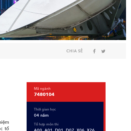
CHIA SẺ
Mã ngành
7480104
Thời gian học
04 năm
nhiệm
Tổ hợp môn thi
c tổ
A00, A01, D01, D07, X06, X26