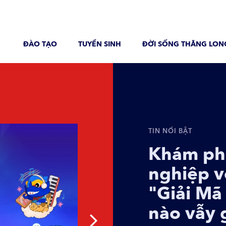
ĐÀO TẠO
TUYỂN SINH
ĐỜI SỐNG THĂNG LON
TIN NỔI BẬT
Khám ph
nghiệp v
"Giải Mã
nào vẫy 