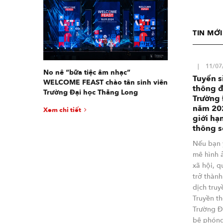
TIN MỚ
11/07
No nê “bữa tiệc âm nhạc”
Tuyển s
WELCOME FEAST chào tân sinh viên
thông đ
Trường Đại học Thăng Long
Trường 
năm 20
Xem chi tiết
giới hạ
thông s
Nếu bạn 
mê hình ả
xã hội, 
trở thành
dịch tru
Truyền t
Trường Đ
bệ phóng