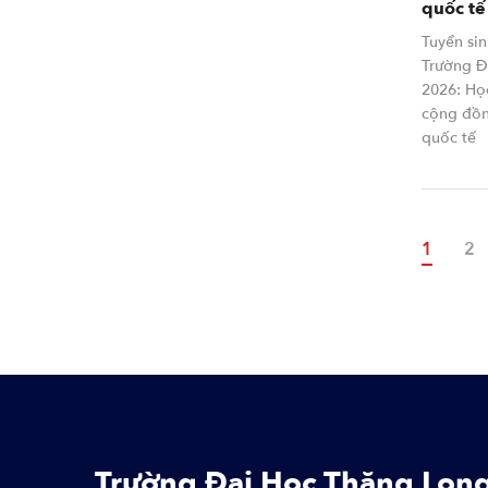
quốc tế
Tuyển si
Trường Đ
2026: Họ
cộng đồn
quốc tế
Trang hi
1
Pa
2
Trường Đại Học Thăng Lon