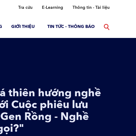
Tra cứu
E-Learning
Thông tin - Tài liệu
G
GIỚI THIỆU
TIN TỨC - THÔNG BÁO
TIN NỔI 
á thiên hướng nghề
Trư
ới Cuộc phiêu lưu
chí
 Gen Rồng - Nghề
tốt
gọi?"
Kể từ nă