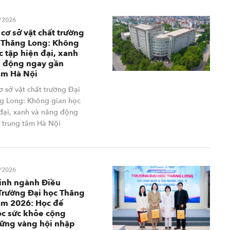
/2026
cơ sở vật chất trường
 Thăng Long: Không
c tập hiện đại, xanh
g động ngay gần
âm Hà Nội
ơ sở vật chất trường Đại
g Long: Không gian học
 đại, xanh và năng động
 trung tâm Hà Nội
/2026
inh ngành Điều
rường Đại học Thăng
ăm 2026: Học để
c sức khỏe cộng
ững vàng hội nhập