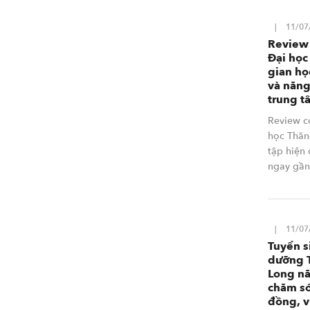
11/07
Review 
Đại học
gian họ
và năn
trung t
Review c
học Thăn
tập hiện
ngay gần
11/07
Tuyển s
dưỡng T
Long n
chăm só
đồng, v