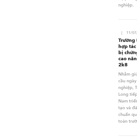
nghiệp.
11/07
Trường 
hợp tác
bị chứn
cao năn
2k8
Nhằm giú
cầu ngày
nghiệp, 
Long tiếp
Nam triể
tạo và đ
chuẩn qu
toàn trư