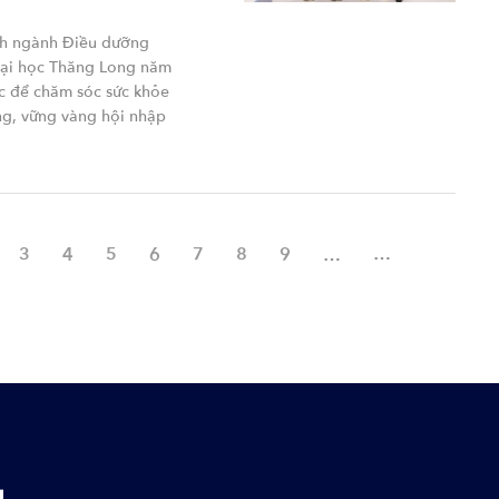
nh ngành Điều dưỡng
ại học Thăng Long năm
c để chăm sóc sức khỏe
g, vững vàng hội nhập
ện thời
ge
Page
3
Page
4
Page
5
Page
6
Page
7
Page
8
Page
9
…
Next ›
Last 
g