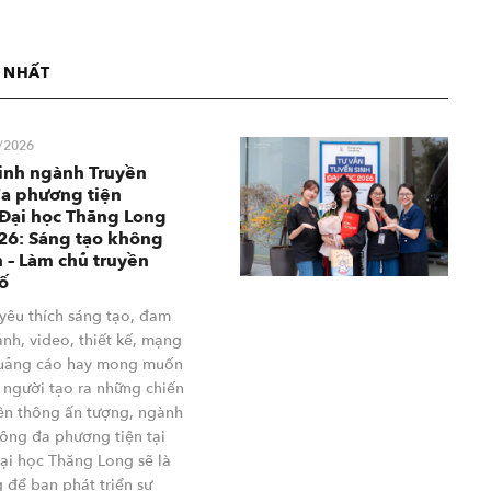
I NHẤT
/2026
inh ngành Truyền
a phương tiện
Đại học Thăng Long
26: Sáng tạo không
n – Làm chủ truyền
ố
yêu thích sáng tạo, đam
nh, video, thiết kế, mạng
quảng cáo hay mong muốn
 người tạo ra những chiến
yền thông ấn tượng, ngành
hông đa phương tiện tại
ại học Thăng Long sẽ là
 để bạn phát triển sự