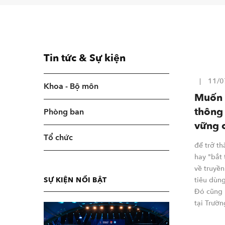
Tin tức & Sự kiện
11/0
Khoa - Bộ môn
Muốn 
thông 
Phòng ban
vững 
Tổ chức
để trở t
hay "bắt 
về truyền
SỰ KIỆN NỔI BẬT
tiêu dùn
Đó cũng 
tại Trườ