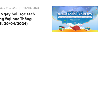
25/04/2024
ệu - Thư viện
 Ngày hội Đọc sách
ờng Đại học Thăng
5, 26/04/2024)