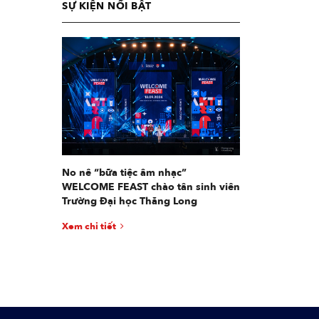
SỰ KIỆN NỔI BẬT
No nê “bữa tiệc âm nhạc”
WELCOME FEAST chào tân sinh viên
Trường Đại học Thăng Long
Xem chi tiết