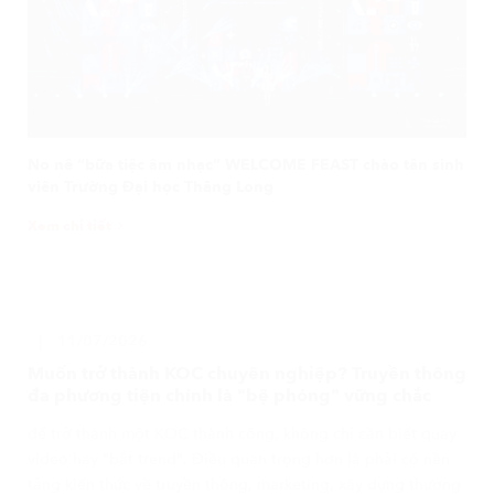
No nê “bữa tiệc âm nhạc” WELCOME FEAST chào tân sinh
viên Trường Đại học Thăng Long
Xem chi tiết
11/07/2026
Muốn trở thành KOC chuyên nghiệp? Truyền thông
đa phương tiện chính là "bệ phóng" vững chắc
để trở thành một KOC thành công, không chỉ cần biết quay
video hay "bắt trend". Điều quan trọng hơn là phải có nền
tảng kiến thức về truyền thông, marketing, xây dựng thương