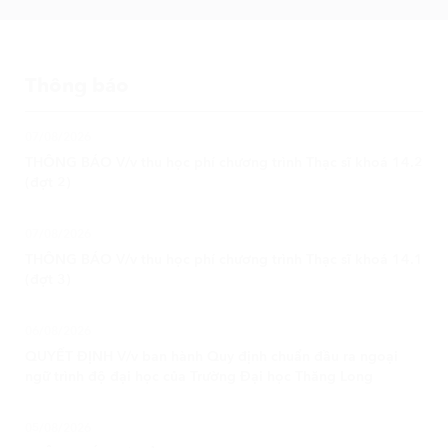
Thông báo
07/08/2026
THÔNG BÁO V/v thu học phí chương trình Thạc sĩ khoá 14.2
(đợt 2)
07/08/2026
THÔNG BÁO V/v thu học phí chương trình Thạc sĩ khoá 14.1
(đợt 3)
06/08/2026
QUYẾT ĐỊNH V/v ban hành Quy định chuẩn đầu ra ngoại
ngữ trình độ đại học của Trường Đại học Thăng Long
05/08/2026
THÔNG BÁO V/v tổ chức thi lại học kỳ II, năm học 2025 -