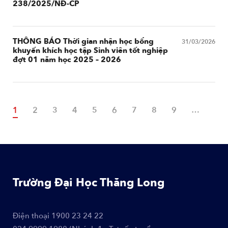
238/2025/NĐ-CP
THÔNG BÁO Thời gian nhận học bổng
31/03/2026
khuyến khích học tập Sinh viên tốt nghiệp
đợt 01 năm học 2025 – 2026
Trang hiện thời
1
Page
2
Page
3
Page
4
Page
5
Page
6
Page
7
Page
8
Page
9
…
Nex
Trường Đại Học Thăng Long
Điện thoại
1900 23 24 22