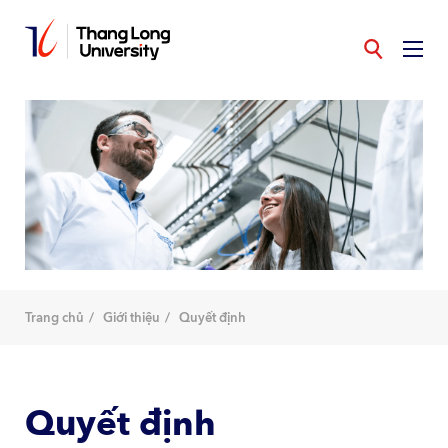
Nhảy
đến
nội
dung
Trang chủ
Giới thiệu
Quyết định
Quyết định