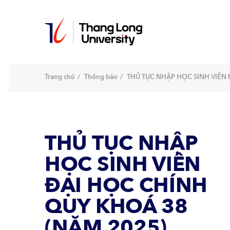
Nhảy
đến
nội
dung
Trang chủ
Thông báo
THỦ TỤC NHẬP HỌC SINH VIÊN 
THỦ TỤC NHẬP
HỌC SINH VIÊN
ĐẠI HỌC CHÍNH
QUY KHOÁ 38
(NĂM 2025)