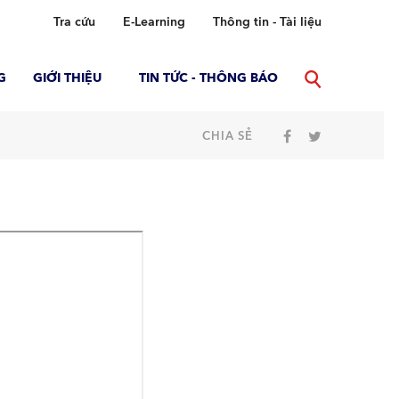
Tra cứu
E-Learning
Thông tin - Tài liệu
G
GIỚI THIỆU
TIN TỨC - THÔNG BÁO
CHIA SẺ