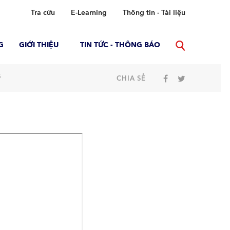
Tra cứu
E-Learning
Thông tin - Tài liệu
G
GIỚI THIỆU
TIN TỨC - THÔNG BÁO
5
CHIA SẺ