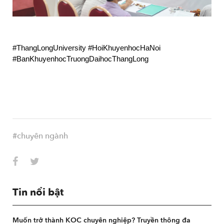
#ThangLongUniversity #HoiKhuyenhocHaNoi 
#BanKhuyenhocTruongDaihocThangLong
#chuyên ngành
Tin nổi bật
Muốn trở thành KOC chuyên nghiệp? Truyền thông đa