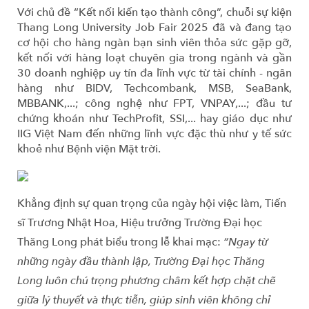
Với chủ đề “Kết nối kiến tạo thành công”, chuỗi sự kiện
Thang Long University Job Fair 2025 đã và đang tạo
cơ hội cho hàng ngàn bạn sinh viên thỏa sức gặp gỡ,
kết nối với hàng loạt chuyên gia trong ngành và gần
30 doanh nghiệp uy tín đa lĩnh vực từ tài chính - ngân
hàng như BIDV, Techcombank, MSB, SeaBank,
MBBANK,...; công nghệ như FPT, VNPAY,...; đầu tư
chứng khoán như TechProfit, SSI,... hay giáo dục như
IIG Việt Nam đến những lĩnh vực đặc thù như y tế sức
khoẻ như Bệnh viện Mặt trời.
Khẳng định sự quan trọng của ngày hội việc làm, Tiến
sĩ Trương Nhật Hoa, Hiệu trưởng Trường Đại học
Thăng Long phát biểu trong lễ khai mạc:
“Ngay từ
những ngày đầu thành lập, Trường Đại học Thăng
Long luôn chú trọng phương châm kết hợp chặt chẽ
giữa lý thuyết và thực tiễn, giúp sinh viên không chỉ