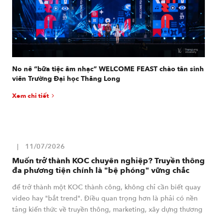
No nê “bữa tiệc âm nhạc” WELCOME FEAST chào tân sinh
viên Trường Đại học Thăng Long
Xem chi tiết
11/07/2026
Muốn trở thành KOC chuyên nghiệp? Truyền thông
đa phương tiện chính là "bệ phóng" vững chắc
để trở thành một KOC thành công, không chỉ cần biết quay
video hay "bắt trend". Điều quan trọng hơn là phải có nền
tảng kiến thức về truyền thông, marketing, xây dựng thương