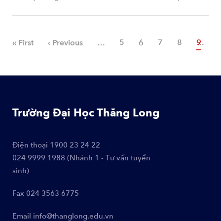
« First
‹ Previous
…
Page
5
Page
6
Page
7
Page
8
Trang 
9
P
1
Trường Đại Học Thăng Long
Điện thoại
1900 23 24 22
024 9999 1988 (Nhánh 1 - Tư vấn tuyển
sinh)
Fax
024 3563 6775
Email
info@thanglong.edu.vn