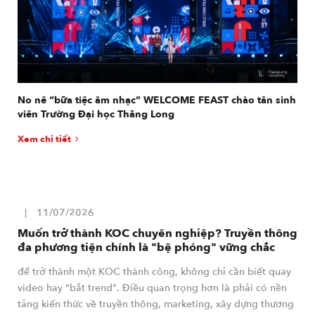
No nê “bữa tiệc âm nhạc” WELCOME FEAST chào tân sinh
viên Trường Đại học Thăng Long
Xem chi tiết
11/07/2026
Muốn trở thành KOC chuyên nghiệp? Truyền thông
đa phương tiện chính là "bệ phóng" vững chắc
để trở thành một KOC thành công, không chỉ cần biết quay
video hay "bắt trend". Điều quan trọng hơn là phải có nền
tảng kiến thức về truyền thông, marketing, xây dựng thương