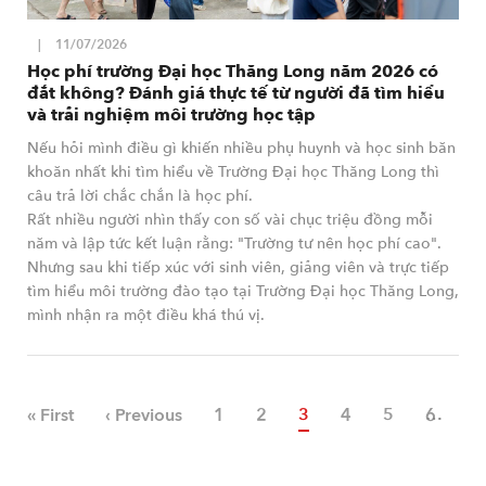
11/07/2026
Học phí trường Đại học Thăng Long năm 2026 có
đắt không? Đánh giá thực tế từ người đã tìm hiểu
và trải nghiệm môi trường học tập
Nếu hỏi mình điều gì khiến nhiều phụ huynh và học sinh băn
khoăn nhất khi tìm hiểu về Trường Đại học Thăng Long thì
câu trả lời chắc chắn là học phí.
Rất nhiều người nhìn thấy con số vài chục triệu đồng mỗi
năm và lập tức kết luận rằng: "Trường tư nên học phí cao".
Nhưng sau khi tiếp xúc với sinh viên, giảng viên và trực tiếp
tìm hiểu môi trường đào tạo tại Trường Đại học Thăng Long,
mình nhận ra một điều khá thú vị.
« First
‹ Previous
Page
1
Page
2
Trang hiện thời
3
Page
4
Page
5
Page
6
P
7