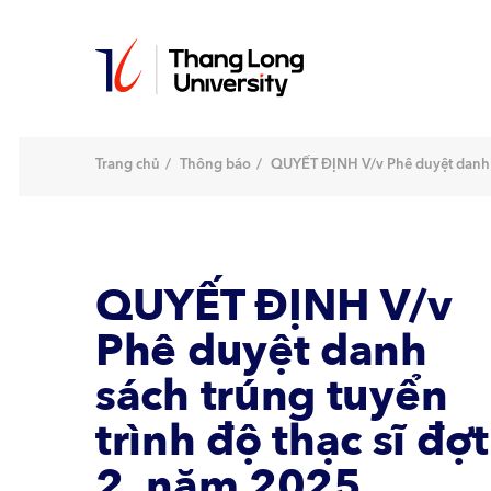
Nhảy
đến
nội
dung
Trang chủ
Thông báo
QUYẾT ĐỊNH V/v Phê duyệt danh sá
QUYẾT ĐỊNH V/v
Phê duyệt danh
sách trúng tuyển
trình độ thạc sĩ đợt
2, năm 2025