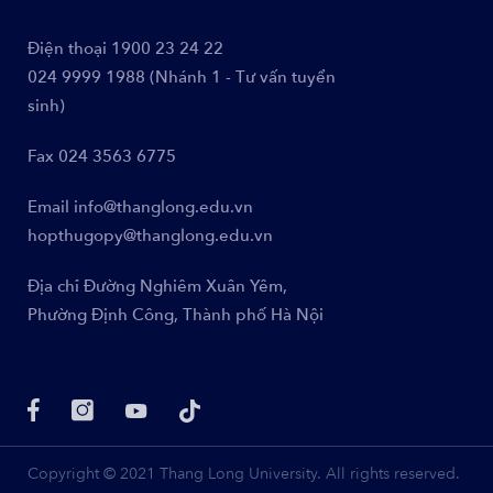
Điện thoại
1900 23 24 22
024 9999 1988 (Nhánh 1 - Tư vấn tuyển
sinh)
Fax
024 3563 6775
Email
info@thanglong.edu.vn
hopthugopy@thanglong.edu.vn
Địa chỉ
Đường Nghiêm Xuân Yêm,
Phường Định Công, Thành phố Hà Nội
Copyright © 2021 Thang Long University. All rights reserved.
CHIA SẺ